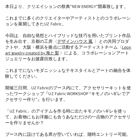
本日より、クリエイションの祭典”NEW ENERGY”開幕致します。
これまでに多くのクリエイターやアーティストとのコラボレーシ
ョンを展開してきたUZ Fabric。
今回は、自由な発想とハイブリッドな技巧を用いたプリント作品
を生み出す、京都の工房〈
デザインハウス 風
〉との共同プロダ
クトや、大阪・横浜を拠点に活動するアーティストチーム〈
Leon
art jewelry created by 海と梨
〉による、コラボレーションアート
ジュエリーをお披露目致します。
これまでにないモダニッシュなテキスタイルとアートの融合を体
験してください。
開催三日間、UZ Fabricのブース内にて、アクセサリーキットを使
ったワークショップ『UZ Fabric WORKSHOP “キモノのハギレでア
クセサリー作り”』を行います。
「UZ Fabric」のアイテムを作る時に出たキモノのハギレを使っ
て、お着物にもお洋服にも合うあなただけの一点物のアクセサリ
ーを作りませんか？
ブース内に設けてある席が空いていれば、随時エントリー可能。