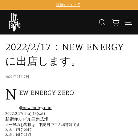
コ
在庫について
ン
ス
テ
U
ラ
ン
イ
検索
サイ
ツ
Z
ド
に
シ
F
移
ョ
2022/2/17：NEW ENERGY
動
ー
a
を
b
に出店します。
一
時
r
停
止
i
2022年2月17日
す
N
る
c
EW ENERGY ZERO
@newenergy.ooo
2022.2.17(thu)-19(sat)
新宿住友ビル三角広場
※一般のお客様は、下記日でご入場可能です。
2/18：17時-20時
2/19：10時-17時