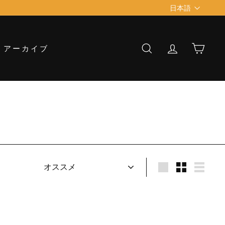
Language
日本語
アーカイブ
検索
アカウント
カー
ソ
ー
大
小
リ
ト
ス
ト