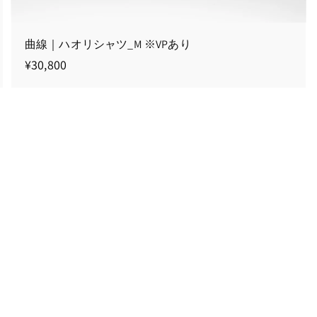
曲線｜ハオリシャツ_M ※VPあり
¥
¥30,800
3
0
,
8
0
0