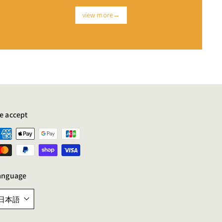
view more→
e accept
anguage
日本語