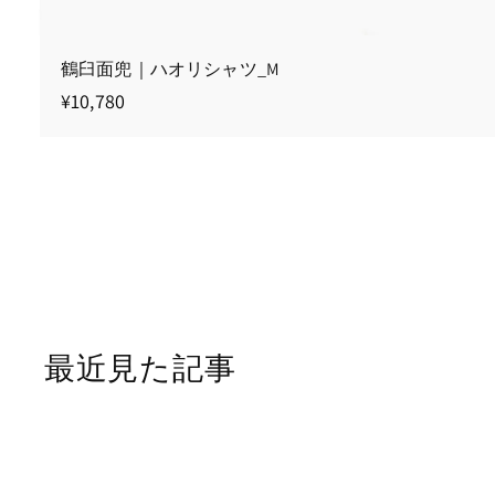
鶴臼面兜｜ハオリシャツ_M
¥
¥10,780
1
0
,
7
8
0
最近見た記事