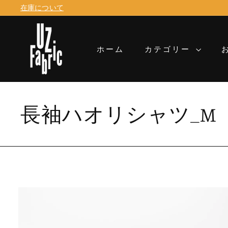
コ
在庫について
ン
ス
テ
U
ラ
ン
イ
Z
ホーム
カテゴリー
ツ
ド
に
F
シ
移
ョ
a
動
ー
b
を
長袖ハオリシャツ_M
一
r
時
i
停
止
c
す
る