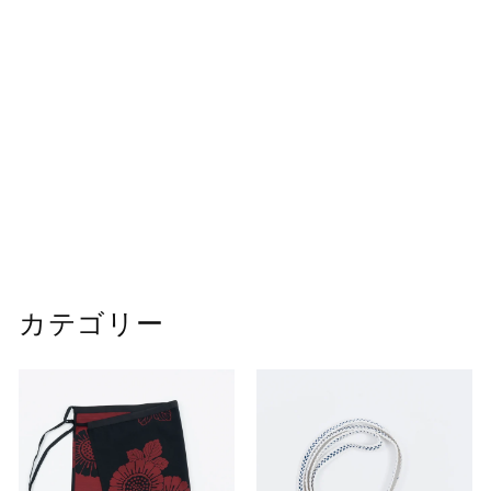
SOLD OUT
菊紋｜ハオリシャツ_L
¥
¥39,600
3
9
,
カテゴリー
6
0
0