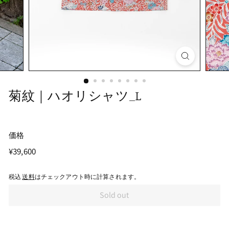
菊紋｜ハオリシャツ_L
価格
通
¥39,600
¥39,600
常
価
税込
送料
はチェックアウト時に計算されます。
格
Sold out