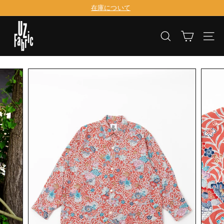
コ
在庫について
ン
ス
テ
U
ラ
ン
イ
検索
サイ
ツ
Z
ド
に
シ
F
移
ョ
動
ー
a
を
b
一
時
r
停
止
i
す
る
c