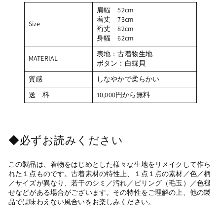
肩幅 52cm
着丈 73cm
Size
裄丈 82cm
身幅 62cm
表地：古着物生地
MATERIAL
ボタン：白蝶貝
質感
しなやかで柔らかい
送 料
10,000円から無料
◆必ずお読みください
この製品は、着物をはじめとした様々な生地をリメイクして作ら
れた１点ものです。古着素材の特性上、１点１点の素材／色／柄
／サイズが異なり、若干のシミ／汚れ／ピリング（毛玉）／色褪
せなどがある場合がございます。その特性をご理解の上、他の製
品では味わえない風合いをお楽しみください。