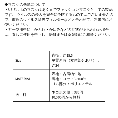
◆マスクの機能について
・UZ Fabricのマスクはあくまでファッションマスクとしての製品
です。 ウイルスの侵入を完全に予防するものではございませんの
で、市販のウィルス除去フィルターなどと合わせて、効果的にお
使いください。
・万一使用中に、かぶれ・かゆみなどの症状があらわれた場合
は、直ちに使用を中止し、医師または薬剤師にご相談ください。
直径
：約15.5
Size
平置き時（立体部分あり）
：
約24
表地
：古着物生地
MATERIAL
裏地
：コットン100%
ゴム部分
：ポリエステル
ネコポス便：385円
送 料
10,000円から無料