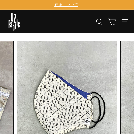
コ
在庫について
ン
ス
テ
U
ラ
ン
イ
検索
サイ
ツ
Z
ド
に
シ
F
移
ョ
動
ー
a
を
b
一
時
r
停
止
i
す
る
c