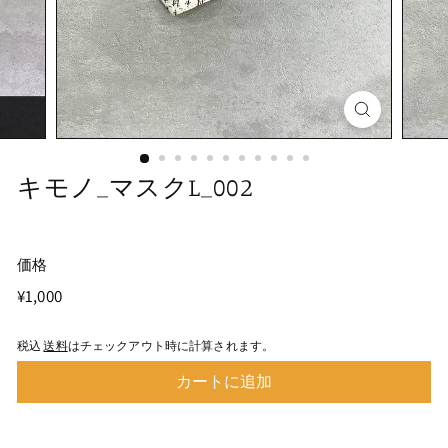
キモノ_マスクL_002
価格
通
¥1,000
¥1,000
常
価
税込
送料
はチェックアウト時に計算されます。
格
カートに追加