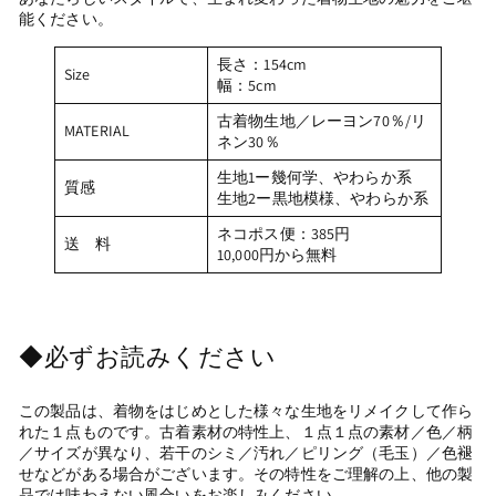
能
ください。
長さ：154cm
Size
幅：5cm
古着物生地／レーヨン70％/リ
MATERIAL
ネン30％
生地1ー幾何学、やわらか系
質感
生地2ー黒地模様、やわらか系
ネコポス便：385円
送 料
10,000円から無料
◆必ずお読みください
この製品は、着物をはじめとした様々な生地をリメイクして作ら
れた１点ものです。古着素材の特性上、１点１点の素材／色／柄
／サイズが異なり、若干のシミ／汚れ／ピリング（毛玉）／色褪
せなどがある場合がございます。その特性をご理解の上、他の製
品では味わえない風合いをお楽しみください。