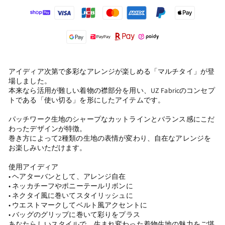
アイディア次第で多彩なアレンジが楽しめる「マルチタイ」が登
場
しました。
本来なら活用が難しい着物の襟部分を用い、UZ Fabricのコンセプ
トである「使い切る」を形にしたアイテム
です。
パッチワーク生地のシャープなカットラインとバランス感にこだ
わ
ったデザインが特徴。
巻き方によって2種類の生地の表情が変わり、自在なアレンジを
お
楽しみいただけます。
使用アイディア
• ヘアターバンとして、アレンジ自在
• ネッカチーフやポニーテールリボンに
• ネクタイ風に巻いてスタイリッシュに
• ウエストマークしてベルト風アクセントに
• バッグのグリップに巻いて彩りをプラス
あなたらしいスタイルで、生まれ変わった着物生地の魅力をご堪