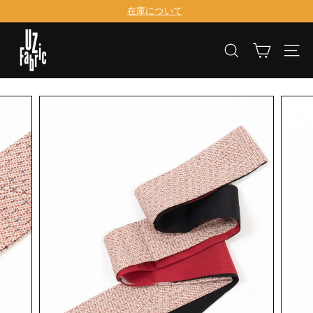
コ
在庫について
ン
ス
テ
U
ラ
ン
イ
検索
サイ
ツ
Z
ド
に
シ
F
移
ョ
動
ー
a
を
b
一
時
r
停
止
i
す
る
c