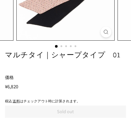
マルチタイ｜シャープタイプ 01
価格
通
¥6,820
¥6,820
常
価
税込
送料
はチェックアウト時に計算されます。
格
Sold out