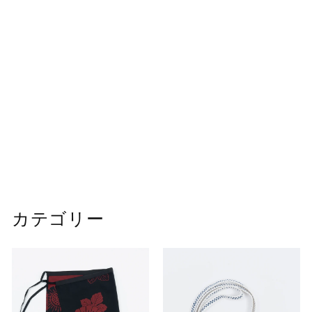
SOLD OUT
マルチタイ｜シャープ
タイプ 01
¥
¥6,820
6
,
8
カテゴリー
2
0