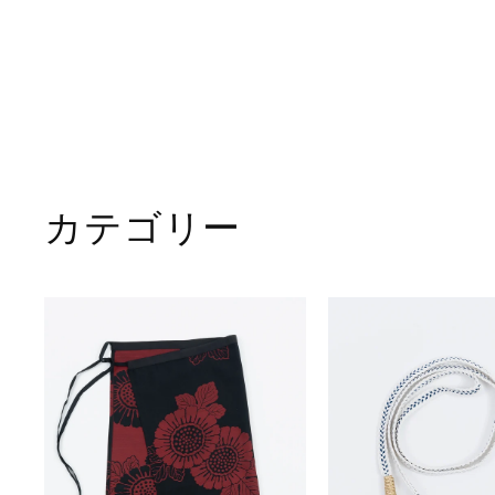
キモノ_ワンピース
L201
¥
¥111,100
1
1
1
,
カテゴリー
1
0
0