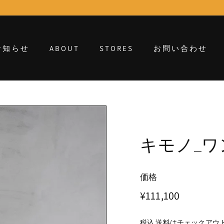
お知らせ
ABOUT
STORES
お問い合わせ
キモノ_ワ
価格
通
¥111,100
¥111,100
常
価
税込
送料
はチェックアウ