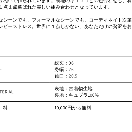
りぬいて作られています。裏地のキュプラとの色合わせも、着
１点１点選ばれた美しい組み合わせとなっています。
なシーンでも、フォーマルなシーンでも、コーディネイト次第
ンピースドレス。世界に１点しかない、あなただけの贅沢をお
総丈：96
e
身幅：76
袖口：20.5
表地：
古着物生地
TERIAL
裏地：キュプラ100%
 料
10,000円から無料