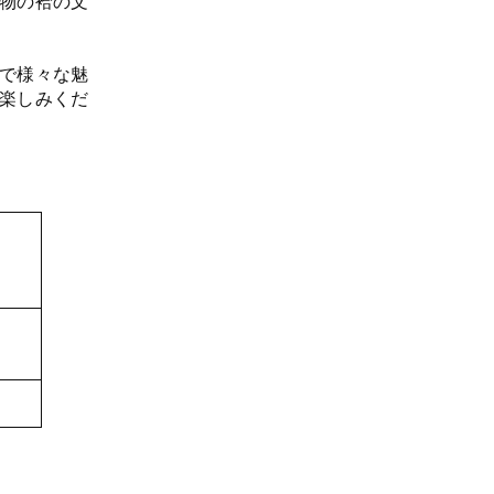
物の袷の文
で様々な魅
楽しみくだ