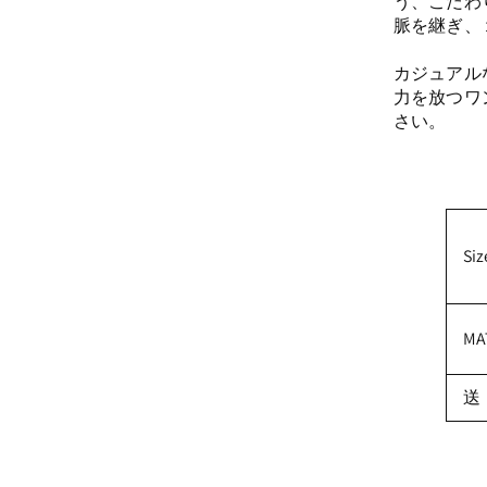
う、こだわ
脈を継ぎ、
カジュアル
力を放つワ
さい。
Siz
MA
送