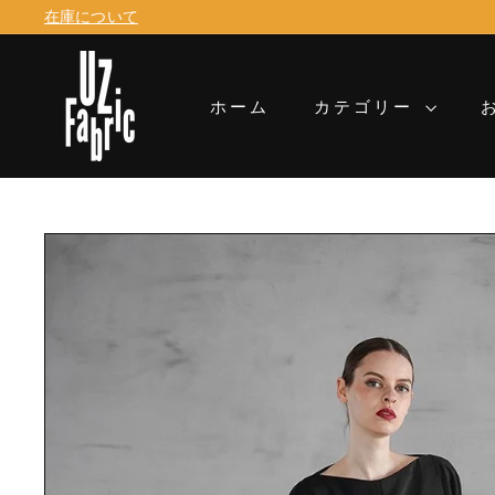
コ
在庫について
ン
ス
テ
U
ラ
ン
イ
Z
ホーム
カテゴリー
ツ
ド
に
F
シ
移
ョ
a
動
ー
b
を
一
r
時
i
停
止
c
す
る