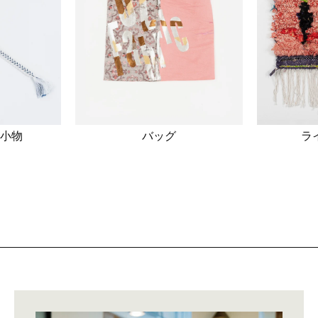
小物
バッグ
ラ