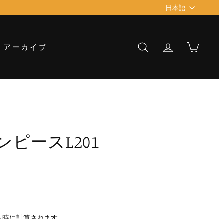
Language
日本語
アーカイブ
検索
アカウント
カー
ンピースL201
ト時に計算されます。